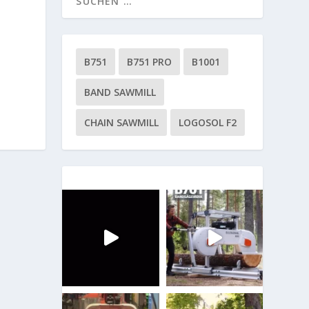
B751
B751 PRO
B1001
BAND SAWMILL
CHAIN SAWMILL
LOGOSOL F2