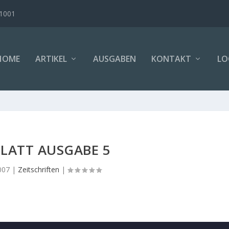
B1001
HOME
ARTIKEL
AUSGABEN
KONTAKT
LO
LATT AUSGABE 5
007
|
Zeitschriften
|