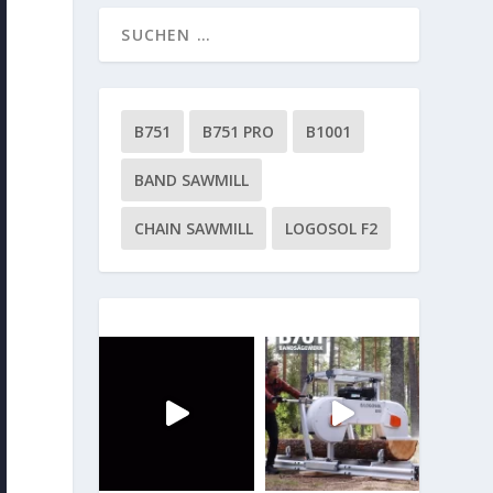
B751
B751 PRO
B1001
BAND SAWMILL
CHAIN SAWMILL
LOGOSOL F2