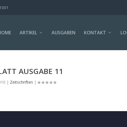
B1001
HOME
ARTIKEL
AUSGABEN
KONTAKT
LO
LATT AUSGABE 11
010
|
Zeitschriften
|