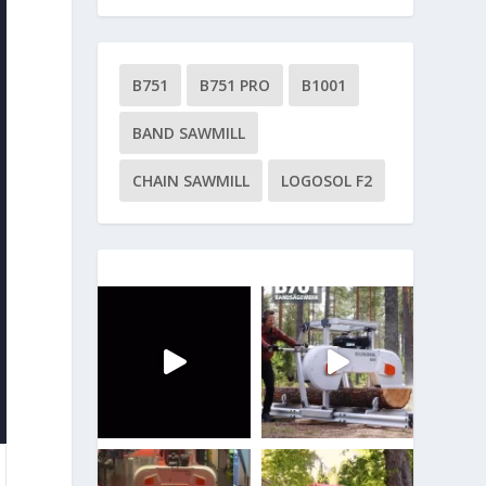
B751
B751 PRO
B1001
BAND SAWMILL
CHAIN SAWMILL
LOGOSOL F2