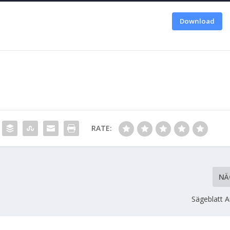
1
Download
RATE:
NÄ
Sägeblatt 