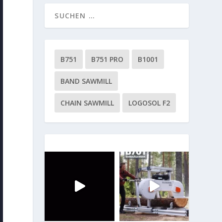
B751
B751 PRO
B1001
BAND SAWMILL
CHAIN SAWMILL
LOGOSOL F2