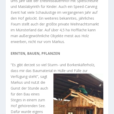
ums Jahr lädt der Erlebnisbauernhof mit Spielscheune
und Maislabyrinth für Kinder. Auch ein Speed-Carving
Event hat viele Schaulustige im vergangenen Jahr auf
den Hof gelockt. Ein weiteres bekanntes, jährliches
Fixum stellt auch der größte private Weihnachtsmarkt
im Münsterland dar. Auf über 4,5 ha Hoffläche kann
man außergewöhnliche Objekte meist aus Holz
erwerben, nicht nur vom Markus.
ERNTEN, BAUEN, PFLANZEN
”Es gibt derzeit so viel Sturm- und Borkenkäferholz,
dass mir das Baumaterial
in Hülle und Fülle zur
Verfügung steht”, sagt
Markus und nutzt die
Gunst der Stunde auch
für den Bau eines
Steges in einem zum
Hof gehörenden See.
Dafür wurde eigens