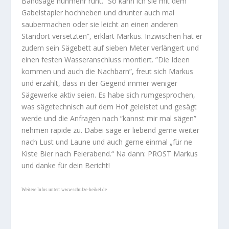
Bandsäge nunmehr ruht. ”So kann ich sie mit dem
Gabelstapler hochheben und drunter auch mal
saubermachen oder sie leicht an einen anderen
Standort versetzten”, erklärt Markus. Inzwischen hat er
zudem sein Sägebett auf sieben Meter verlängert und
einen festen Wasseranschluss montiert. ”Die Ideen
kommen und auch die Nachbarn”, freut sich Markus
und erzählt, dass in der Gegend immer weniger
Sägewerke aktiv seien. Es habe sich rumgesprochen,
was sägetechnisch auf dem Hof geleistet und gesägt
werde und die Anfragen nach ”kannst mir mal sägen”
nehmen rapide zu. Dabei säge er liebend gerne weiter
nach Lust und Laune und auch gerne einmal „für ne
Kiste Bier nach Feierabend.“ Na dann: PROST Markus
und danke für dein Bericht!
Weitere Infos unter:
www.schulze-beikel.de